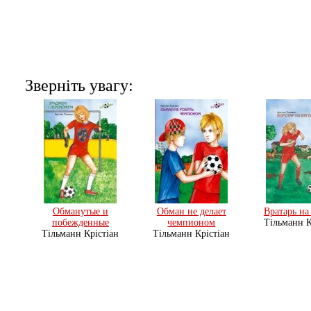
Звернiть увагу:
Обманутые и
Обман не делает
Вратарь на
побежденные
чемпионом
Тільманн К
Тільманн Крістіан
Тільманн Крістіан