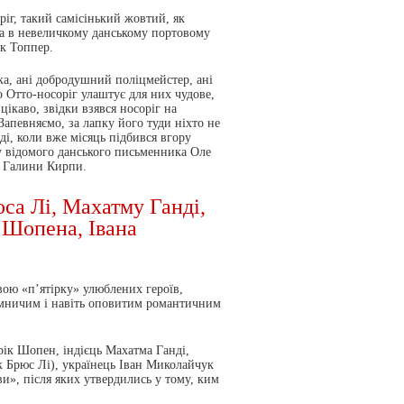
іг, такий самісінький жовтий, як
ка в невеличкому данському портовому
к Топпер.
ка, ані добродушний поліцмейстер, ані
 Отто-носоріг улаштує для них чудове,
цікаво, звідки взявся носоріг на
Запевняємо, за лапку його туди ніхто не
ді, коли вже місяць підбився вгору
 відомого данського письменника Оле
і Галини Кирпи.
са Лі, Махатму Ганді,
 Шопена, Івана
ою «п’ятірку» улюблених героїв,
ємничим і навіть оповитим романтичним
к Шопен, індієць Махатма Ганді,
к Брюс Лі), українець Іван Миколайчук
ви», після яких утвердились у тому, ким