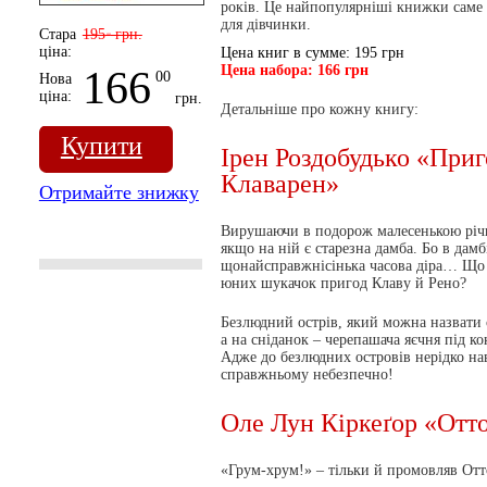
років. Це найпопулярніші книжки саме дл
для дівчинки.
Стара
195
грн.
00
ціна:
Цена книг в сумме: 195 грн
Цена набора: 166 грн
166
00
Нова
ціна:
грн.
Детальніше про кожну книгу:
Купити
Ірен Роздобудько «Приг
Клаварен»
Отримайте знижку
В
ирушаючи в подорож малесенькою річк
якщо на ній є старезна дамба. Бо в дам
щонайсправжнісінька часова діра… Що 
юних шукачок пригод Клаву й Рено?
Безлюдний острів, який можна назвати с
а на сніданок – черепашача яєчня під к
Адже до безлюдних островів нерідко наві
справжньому небезпечно!
Оле Лун Кіркеґор «Отто
«Г
рум-хрум!» – тільки й промовляв От