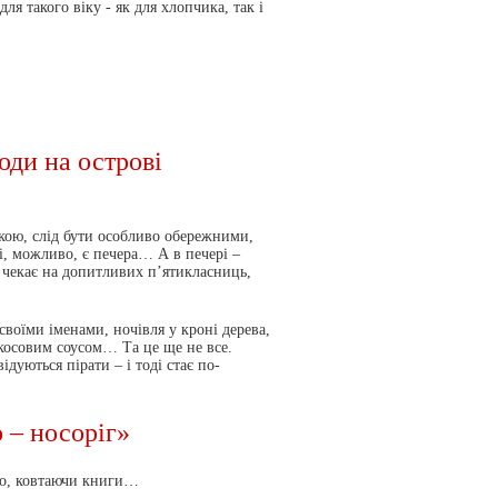
я такого віку - як для хлопчика, так і
оди на острові
ою, слід бути особливо обережними,
бі, можливо, є печера… А в печері –
чекає на допитливих п’ятикласниць,
воїми іменами, ночівля у кроні дерева,
окосовим соусом… Та це ще не все.
дуються пірати – і тоді стає по-
 – носоріг»
то, ковтаючи книги…