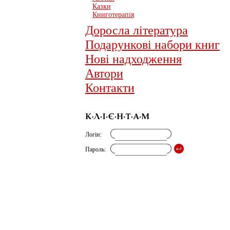
Казки
Книготерапія
Доросла література
Подарункові набори книг
Нові надходження
Автори
Контакти
Логін:
Пароль: