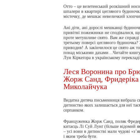
Отто – це велетенський розкішний носор
шпалери в квартирі цегляного будиноч
містечку, де мешкає невеличкий хлопчи
Ані діти, ані дорослі мешканці будиноч
привітні пожежники не сподівалися, що
проте метушливе свято. Вам же справді 
третьому поверсі цегляного будиночка? 
приводив! А закінчилося це свято аж то
понад міськими дахами…Читайте книгу
Лун Кіркеґора в українському переклад
Леся Воронина про Брю
Жорж Санд, Фридеріка
Миколайчука
Видатна дитяча письменниця вибрала св
дитинство яких залишається для неї та
серпанком.
Француженка Жорж Санд, поляк Фредері
китаєць Лі Суй Лунґ (більше відомий я
– усі вони в дитинстві мали чудові «з’я
і яким треба бути.