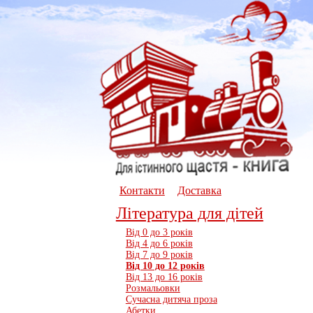
Контакти
Доставка
Література для дітей
Вiд 0 до 3 рокiв
Вiд 4 до 6 рокiв
Вiд 7 до 9 рокiв
Вiд 10 до 12 рокiв
Вiд 13 до 16 рокiв
Розмальовки
Сучасна дитяча проза
Абетки