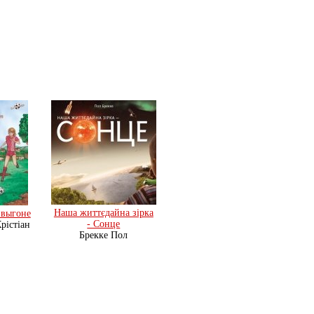
Наша життєдайна зiрка
 выгоне
- Сонце
рістіан
Брекке Пол