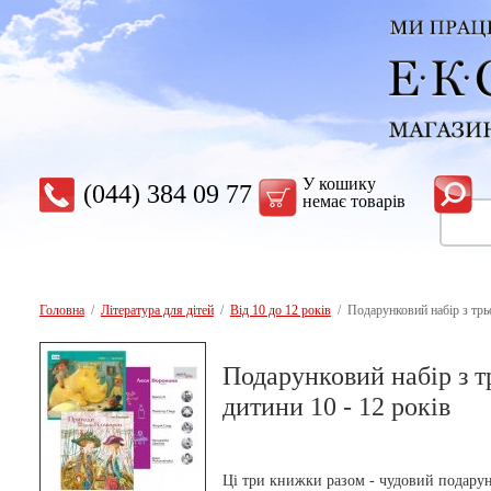
У кошику
(044) 384 09 77
немає товарів
Головна
/
Література для дітей
/
Вiд 10 до 12 рокiв
/ Подарунковий набір з трьо
Подарунковий набір з т
дитини 10 - 12 років
Ці три книжки разом - чудовий подару