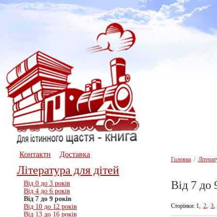
Контакти
Доставка
Головна
/
Літерат
Література для дітей
Вiд 7 до 
Вiд 0 до 3 рокiв
Вiд 4 до 6 рокiв
Вiд 7 до 9 рокiв
Сторінки: 1,
2
,
3
Вiд 10 до 12 рокiв
Вiд 13 до 16 рокiв