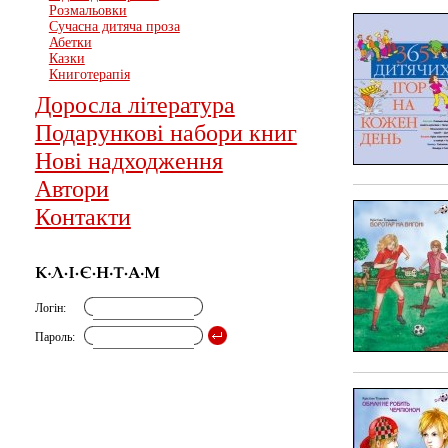
Розмальовки
Сучасна дитяча проза
Абетки
Казки
Книготерапія
Доросла література
Подарункові набори книг
Нові надходження
Автори
Контакти
Логін:
Пароль: