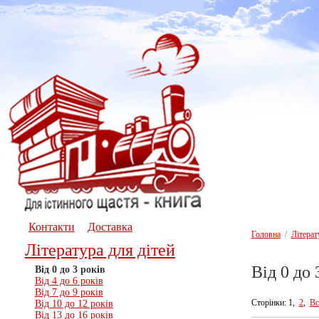
Контакти
Доставка
Головна
/
Літерат
Література для дітей
Вiд 0 до 
Вiд 0 до 3 рокiв
Вiд 4 до 6 рокiв
Вiд 7 до 9 рокiв
Сторінки: 1,
2
,
Вс
Вiд 10 до 12 рокiв
Вiд 13 до 16 рокiв