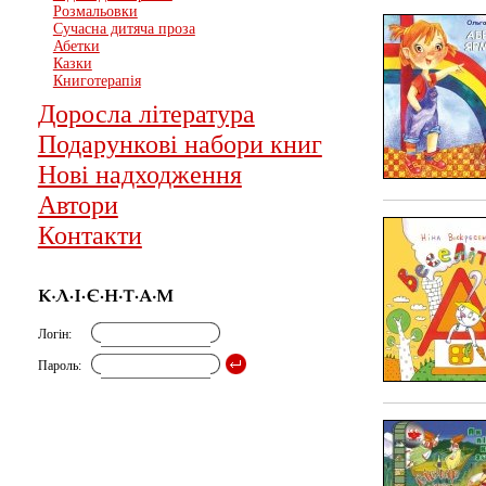
Розмальовки
Сучасна дитяча проза
Абетки
Казки
Книготерапія
Доросла література
Подарункові набори книг
Нові надходження
Автори
Контакти
Логін:
Пароль: