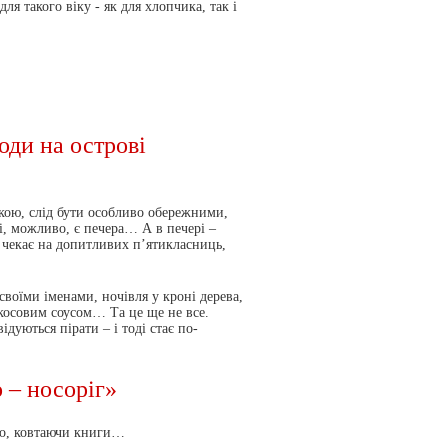
я такого віку - як для хлопчика, так і
оди на острові
ою, слід бути особливо обережними,
бі, можливо, є печера… А в печері –
чекає на допитливих п’ятикласниць,
воїми іменами, ночівля у кроні дерева,
окосовим соусом… Та це ще не все.
дуються пірати – і тоді стає по-
 – носоріг»
то, ковтаючи книги…