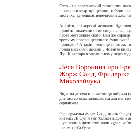
Отто – це велетенський розкішний носор
шпалери в квартирі цегляного будиноч
містечку, де мешкає невеличкий хлопчи
Ані діти, ані дорослі мешканці будиноч
привітні пожежники не сподівалися, що
проте метушливе свято. Вам же справді 
третьому поверсі цегляного будиночка? 
приводив! А закінчилося це свято аж то
понад міськими дахами…Читайте книгу
Лун Кіркеґора в українському переклад
Леся Воронина про Брю
Жорж Санд, Фридеріка
Миколайчука
Видатна дитяча письменниця вибрала св
дитинство яких залишається для неї та
серпанком.
Француженка Жорж Санд, поляк Фредері
китаєць Лі Суй Лунґ (більше відомий я
– усі вони в дитинстві мали чудові «з’я
і яким треба бути.