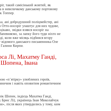
іг, такий самісінький жовтий, як
ка в невеличкому данському портовому
к Топпер.
ка, ані добродушний поліцмейстер, ані
 Отто-носоріг улаштує для них чудове,
цікаво, звідки взявся носоріг на
Запевняємо, за лапку його туди ніхто не
ді, коли вже місяць підбився вгору
 відомого данського письменника Оле
і Галини Кирпи.
са Лі, Махатму Ганді,
 Шопена, Івана
ою «п’ятірку» улюблених героїв,
ємничим і навіть оповитим романтичним
к Шопен, індієць Махатма Ганді,
к Брюс Лі), українець Іван Миколайчук
ви», після яких утвердились у тому, ким