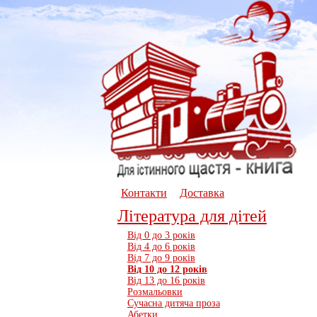
Контакти
Доставка
Література для дітей
Вiд 0 до 3 рокiв
Вiд 4 до 6 рокiв
Вiд 7 до 9 рокiв
Вiд 10 до 12 рокiв
Вiд 13 до 16 рокiв
Розмальовки
Сучасна дитяча проза
Абетки