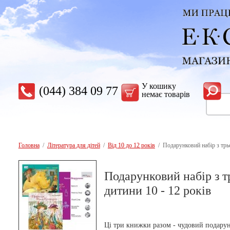
У кошику
(044) 384 09 77
немає товарів
Головна
/
Література для дітей
/
Вiд 10 до 12 рокiв
/ Подарунковий набір з трьо
Подарунковий набір з т
дитини 10 - 12 років
Ці три книжки разом - чудовий подару