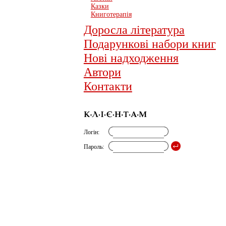
Казки
Книготерапія
Доросла література
Подарункові набори книг
Нові надходження
Автори
Контакти
Логін:
Пароль: