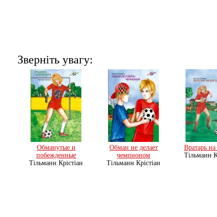
Звернiть увагу:
Обманутые и
Обман не делает
Вратарь на
побежденные
чемпионом
Тільманн К
Тільманн Крістіан
Тільманн Крістіан