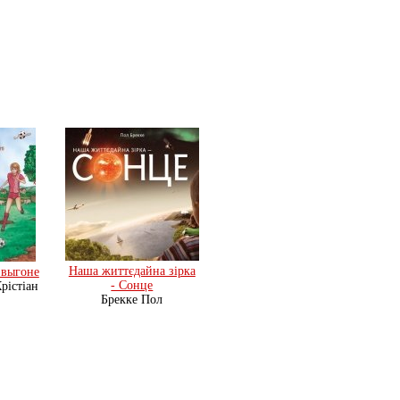
Наша життєдайна зiрка
 выгоне
- Сонце
рістіан
Брекке Пол